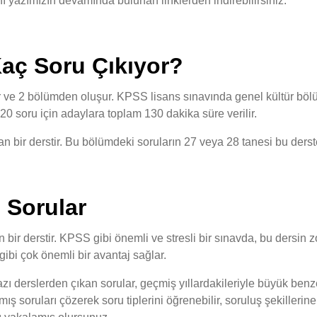
nı yazımızın devamında bulunan linklerden indirebilirsiniz.
aç Soru Çıkıyor?
r ve 2 bölümden oluşur. KPSS lisans sınavında genel kültür b
0 soru için adaylara toplam 130 dakika süre verilir.
 bir derstir. Bu bölümdeki soruların 27 veya 28 tanesi bu derst
 Sorular
n bir derstir. KPSS gibi önemli ve stresli bir sınavda, bu dersin 
bi çok önemli bir avantaj sağlar.
azı derslerden çıkan sorular, geçmiş yıllardakileriyle büyük benz
ış soruları çözerek soru tiplerini öğrenebilir, soruluş şekillerin