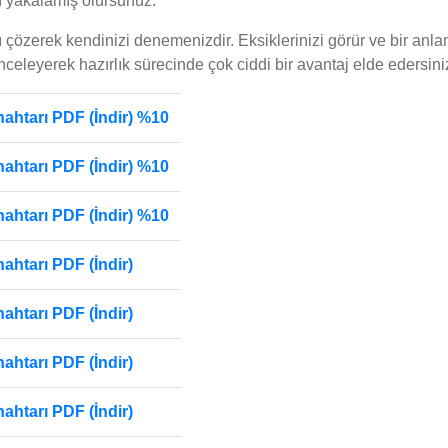
nı yakalamış olursunuz.
rı çözerek kendinizi denemenizdir. Eksiklerinizi görür ve bir a
 inceleyerek hazırlık sürecinde çok ciddi bir avantaj elde edersini
ahtarı PDF (İndir) %10
ahtarı PDF (İndir) %10
ahtarı PDF (İndir) %10
htarı PDF (İndir)
htarı PDF (İndir)
htarı PDF (İndir)
htarı PDF (İndir)