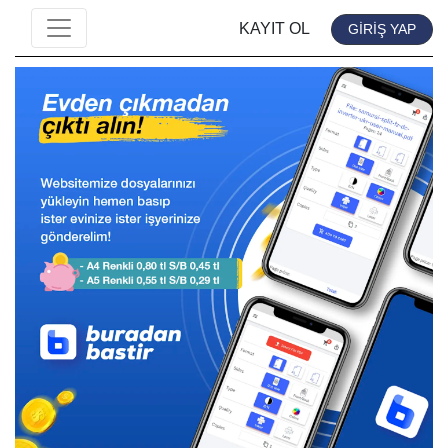
KAYIT OL
GİRİŞ YAP