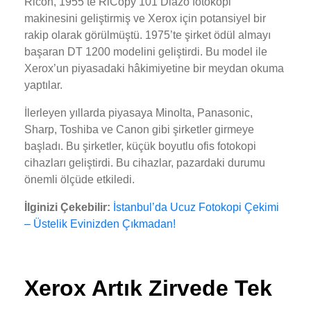
Ricoh, 1955’te RiCopy 101 Diazo fotokopi
makinesini geliştirmiş ve Xerox için potansiyel bir
rakip olarak görülmüştü. 1975’te şirket ödül almayı
başaran DT 1200 modelini geliştirdi. Bu model ile
Xerox’un piyasadaki hâkimiyetine bir meydan okuma
yaptılar.
İlerleyen yıllarda piyasaya Minolta, Panasonic,
Sharp, Toshiba ve Canon gibi şirketler girmeye
başladı. Bu şirketler, küçük boyutlu ofis fotokopi
cihazları geliştirdi. Bu cihazlar, pazardaki durumu
önemli ölçüde etkiledi.
İlginizi Çekebilir:
İstanbul’da Ucuz Fotokopi Çekimi
– Üstelik Evinizden Çıkmadan!
Xerox Artık Zirvede Tek