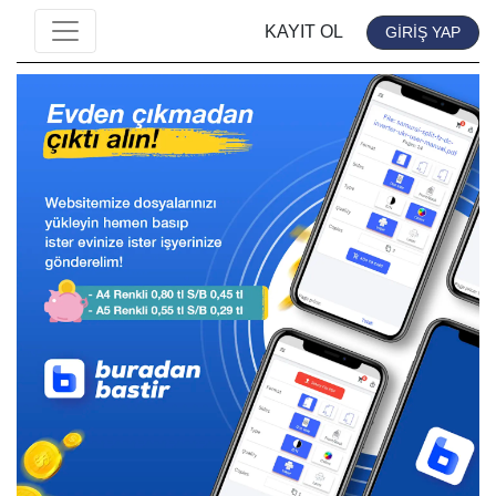
KAYIT OL
GİRİŞ YAP