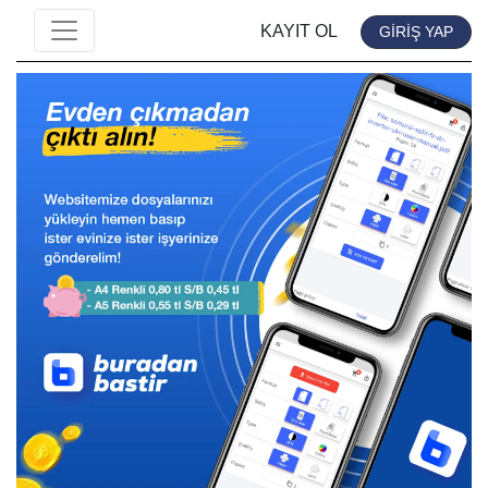
KAYIT OL
GİRİŞ YAP