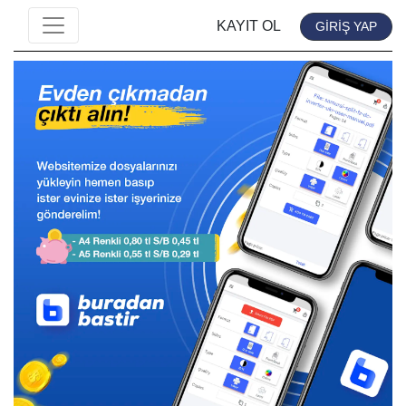
KAYIT OL
GİRİŞ YAP