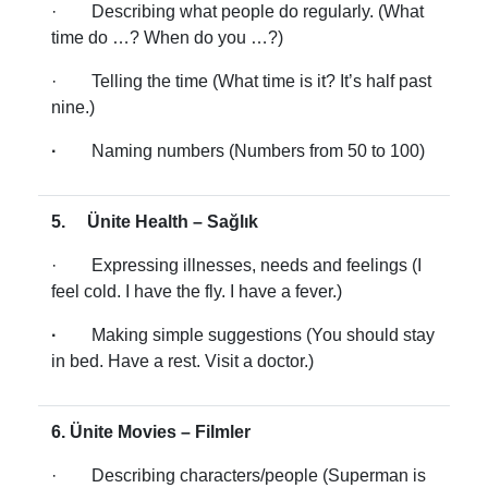
· Describing what people do regularly. (What
time do …? When do you …?)
· Telling the time (What time is it? It’s half past
nine.)
·
Naming numbers (Numbers from 50 to 100)
5. Ünite Health – Sağlık
· Expressing illnesses, needs and feelings (I
feel cold. I have the fly. I have a fever.)
·
Making simple suggestions (You should stay
in bed. Have a rest. Visit a doctor.)
6. Ünite Movies – Filmler
· Describing characters/people (Superman is