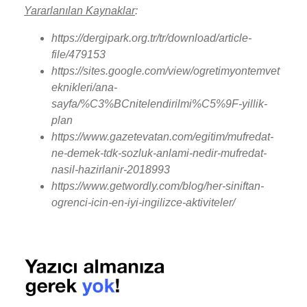
Yararlanılan Kaynaklar
:
https://dergipark.org.tr/tr/download/article-
file/479153
https://sites.google.com/view/ogretimyontemvet
eknikleri/ana-
sayfa/%C3%BCnitelendirilmi%C5%9F-yillik-
plan
https://www.gazetevatan.com/egitim/mufredat-
ne-demek-tdk-sozluk-anlami-nedir-mufredat-
nasil-hazirlanir-2018993
https://www.getwordly.com/blog/her-siniftan-
ogrenci-icin-en-iyi-ingilizce-aktiviteler/