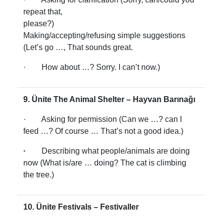
repeat that,
please?)
Making/accepting/refusing simple suggestions
(Let’s go …, That sounds great.
· How about …? Sorry. I can’t now.)
9. Ünite The Animal Shelter – Hayvan Barınağı
· Asking for permission (Can we …? can I
feed …? Of course … That’s not a good idea.)
·
Describing what people/animals are doing
now (What is/are … doing? The cat is climbing
the tree.)
10. Ünite Festivals – Festivaller