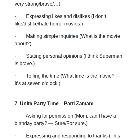
very strong/brave/…)
· Expressing likes and dislikes (I don‘t
like/dislike/hate horror movies.)
· Making simple inquiries (What is the movie
about?)
· Stating personal opinions (I think Superman
is brave.)
·
Telling the time (What time is the movie? —
It‘s at seven o‘clock.)
7. Ünite Party Time – Parti Zamanı
· Asking for permission (Mom, can I have a
birthday party? — Sure/For sure.)
· Expressing and responding to thanks (This