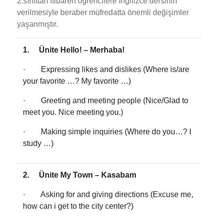
2.sınıftan itibaren öğrencilere İngilizce dersinin
verilmesiyle beraber müfredatta önemli değişimler
yaşanmıştır.
1. Ünite Hello! – Merhaba!
· Expressing likes and dislikes (Where is/are
your favorite …? My favorite …)
· Greeting and meeting people (Nice/Glad to
meet you. Nice meeting you.)
· Making simple inquiries (Where do you…? I
study …)
2. Ünite My Town – Kasabam
· Asking for and giving directions (Excuse me,
how can i get to the city center?)