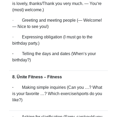
is lovely, thanks/Thank you very much. — You‘re
(most) welcome.)
· Greeting and meeting people (— Welcome!
— Nice to see you!)
· Expressing obligation (I must go to the
birthday party.)
·
Telling the days and dates (When‘s your
birthday?)
8. Ünite Fitness – Fitness
·
Making simple inquiries (Can you …? What
is your favorite …? Which exercise/sports do you
like?)
· Asking for clarification (Sorry, can/could you