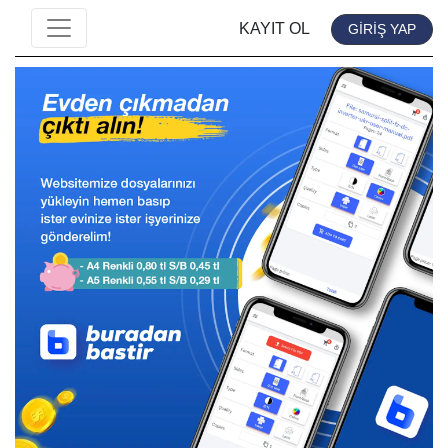
KAYIT OL
GİRİŞ YAP