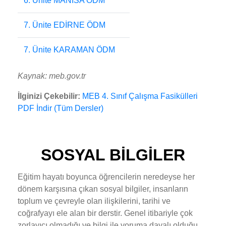
6. Ünite MANİSA ÖDM
7. Ünite EDİRNE ÖDM
7. Ünite KARAMAN ÖDM
Kaynak: meb.gov.tr
İlginizi Çekebilir:
MEB 4. Sınıf Çalışma Fasikülleri
PDF İndir (Tüm Dersler)
SOSYAL BİLGİLER
Eğitim hayatı boyunca öğrencilerin neredeyse her
dönem karşısına çıkan sosyal bilgiler, insanların
toplum ve çevreyle olan ilişkilerini, tarihi ve
coğrafyayı ele alan bir derstir. Genel itibariyle çok
zorlayıcı olmadığı ve bilgi ile yoruma dayalı olduğu